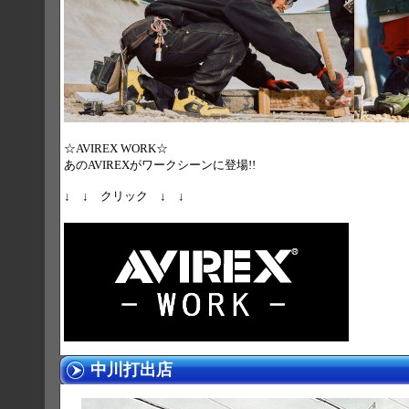
☆AVIREX WORK☆
あのAVIREXがワークシーンに登場!!
↓ ↓ クリック ↓ ↓
中川打出店