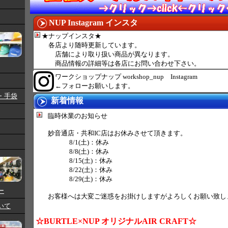
NUP Instagram インスタ
★ナップインスタ★
各店より随時更新しています。
店舗により取り扱い商品が異なります。
商品情報の詳細等は各店にお問い合わせ下さい。
ワークショップナップ workshop_nup Instagram
←フォローお願いします。
・手袋
新着情報
臨時休業のお知らせ
妙音通店・共和IC店はお休みさせて頂きます。
8/1(土)：休み
8/8(土)：休み
8/15(土)：休み
8/22(土)：休み
8/29(土)：休み
ー
お客様へは大変ご迷惑をお掛けしますがよろしくお願い致し
いて
☆BURTLE×NUP オリジナルAIR CRAFT☆