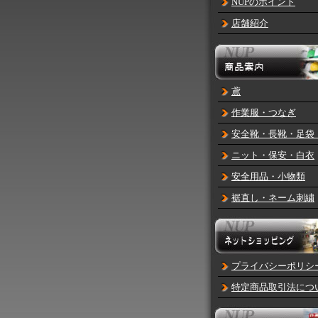
NUPのポイント
店舗紹介
鳶
作業服・つなぎ
安全靴・長靴・足袋
ニット・保安・白衣
安全用品・小物類
裾直し・ネーム刺繍
プライバシーポリシ
特定商品取引法につ